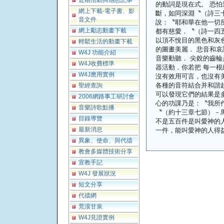
近期活動與感恩記事
的動詞是現在式。 恐
網上下載-電子書、影
斷，如同深淵〝（詩三
音文件
說：〝耶和華在他一切
網上勵志動畫下載
都有慈愛．〝（詩一四
以頂不悅目的黑色和灰
輕鬆生活的動畫下載
的圖畫美麗． 悲音和
W4J 功能介紹
音樂動聽． 尖銳的齒
W4J收費標準
器活動．你若把 每一
W4J應用實例
沒有效用可言，也沒有
各種的音符結合并和諧
聖經查詢
可以發現它們的結果是
2006網路事工研討會
心的功課乃是：〝我所
音樂詩歌點播
〝（約十三章七節）－馬克
目錄導覽
不是五百件是叫愛神的
最新消息
一件，能叫愛神的人得益處． 
異象、使命、與代禱
教會多媒體技術分享
宣教手記
W4J 發展狀況
短文分享
代禱網
荒漠甘泉
W4J見證實例