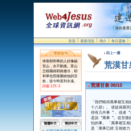
首頁
最新消息
簡介
每日靈修
回上一層
聖經金句
倚靠耶和華的人好像錫
荒漠甘
安山，永不動搖。眾山
怎樣圍繞耶路撒冷，耶
和華也照樣圍繞他的百
姓，從今時直到永遠。
荒漠甘泉 06/10
詩篇 125:-2
「我們曉得萬事都互相
十八節）。 使徒保羅
得有几件事〝， 或者
是說〝萬事〝。從至微
怕的事。 「萬事都互
是「萬事已經 互相效