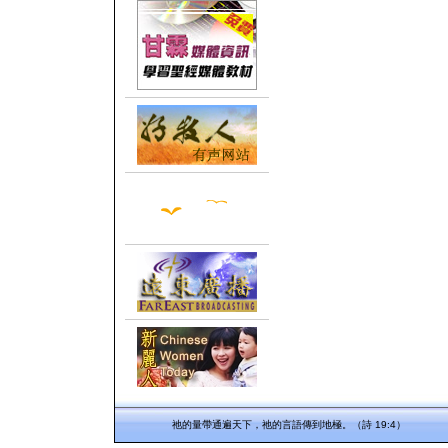
祂的量帶通遍天下，祂的言語傳到地極。（詩 19:4）