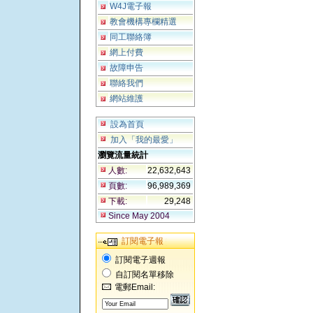
W4J電子報
教會機構專欄精選
同工聯絡簿
網上付費
故障申告
聯絡我們
網站維護
設為首頁
加入「我的最愛」
瀏覽流量統計
人數:
22,632,643
頁數:
96,989,369
下載:
29,248
Since May 2004
訂閱電子報
訂閱電子週報
自訂閱名單移除
電郵Email: