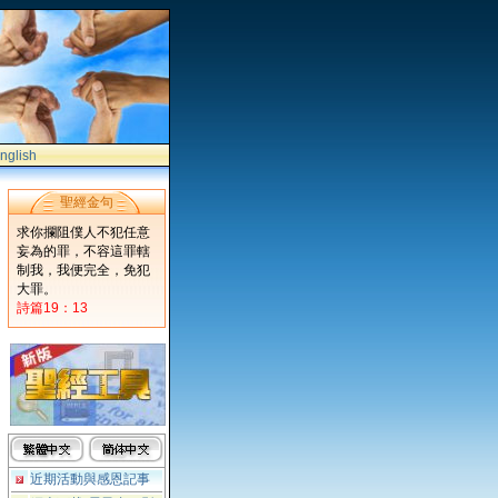
nglish
聖經金句
求你攔阻僕人不犯任意
妄為的罪，不容這罪轄
制我，我便完全，免犯
大罪。
詩篇19：13
近期活動與感恩記事