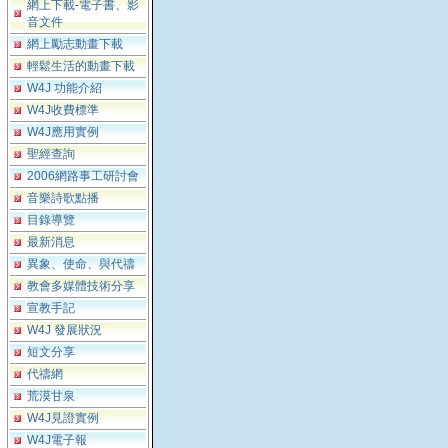
網上下載-電子書、影
音文件
網上勵志動畫下載
輕鬆生活的動畫下載
W4J 功能介紹
W4J收費標準
W4J應用實例
聖經查詢
2006網路事工研討會
音樂詩歌點播
目錄導覽
最新消息
異象、使命、與代禱
教會多媒體技術分享
宣教手記
W4J 發展狀況
短文分享
代禱網
荒漠甘泉
W4J見證實例
W4J電子報