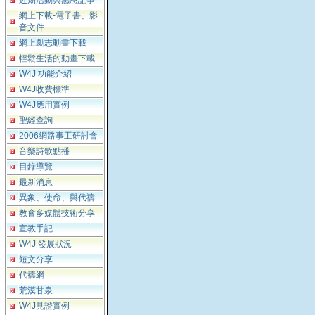
近期活動與感恩記事
網上下載-電子書、影
音文件
網上勵志動畫下載
輕鬆生活的動畫下載
W4J 功能介紹
W4J收費標準
W4J應用實例
聖經查詢
2006網路事工研討會
音樂詩歌點播
目錄導覽
最新消息
異象、使命、與代禱
教會多媒體技術分享
宣教手記
W4J 發展狀況
短文分享
代禱網
荒漠甘泉
W4J見證實例