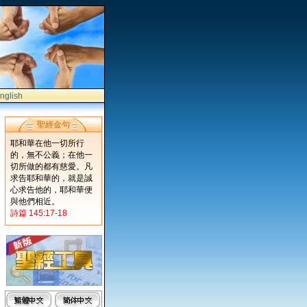
nglish
聖經金句
耶和華在他一切所行
的，無不公義；在他一
切所做的都有慈愛。凡
求告耶和華的，就是誠
心求告他的，耶和華便
與他們相近。
詩篇 145:17-18