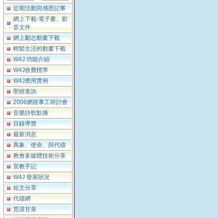
近期活動與感恩記事
網上下載-電子書、影
音文件
網上勵志動畫下載
輕鬆生活的動畫下載
W4J 功能介紹
W4J收費標準
W4J應用實例
聖經查詢
2006網路事工研討會
音樂詩歌點播
目錄導覽
最新消息
異象、使命、與代禱
教會多媒體技術分享
宣教手記
W4J 發展狀況
短文分享
代禱網
荒漠甘泉