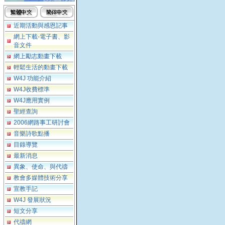
近期活動與感恩記事
網上下載-電子書、影
音文件
網上勵志動畫下載
輕鬆生活的動畫下載
W4J 功能介紹
W4J收費標準
W4J應用實例
聖經查詢
2006網路事工研討會
音樂詩歌點播
目錄導覽
最新消息
異象、使命、與代禱
教會多媒體技術分享
宣教手記
W4J 發展狀況
短文分享
代禱網