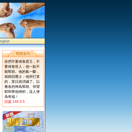
nglish
聖經金句
你們不要倚靠君王，不
要倚靠世人；他一點不
能幫助。他的氣一斷，
就歸回塵土；他所打算
的，當日就消滅了。以
雅各的神為幫助、仰望
耶和華他神的，這人便
為有福！
詩篇 146:3-5