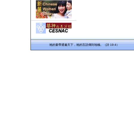
祂的量帶通遍天下，祂的言語傳到地極。（詩 19:4）