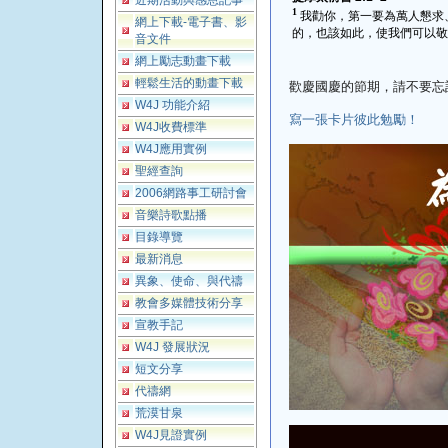
近期活動與感恩記事
1
我勸你，第一要為萬人懇求
網上下載-電子書、影
的，也該如此，使我們可以敬
音文件
網上勵志動畫下載
輕鬆生活的動畫下載
歡慶國慶的節期，請不要忘
W4J 功能介紹
寫一張卡片彼此勉勵！
W4J收費標準
W4J應用實例
聖經查詢
2006網路事工研討會
音樂詩歌點播
目錄導覽
最新消息
異象、使命、與代禱
教會多媒體技術分享
宣教手記
W4J 發展狀況
短文分享
代禱網
荒漠甘泉
W4J見證實例