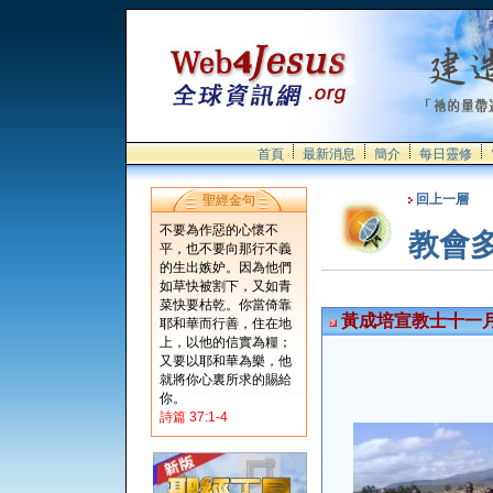
首頁
最新消息
簡介
每日靈修
回上一層
聖經金句
不要為作惡的心懷不
教會
平，也不要向那行不義
的生出嫉妒。因為他們
如草快被割下，又如青
菜快要枯乾。你當倚靠
黃成培宣教士十一
耶和華而行善，住在地
上，以他的信實為糧；
又要以耶和華為樂，他
就將你心裏所求的賜給
你。
詩篇 37:1-4