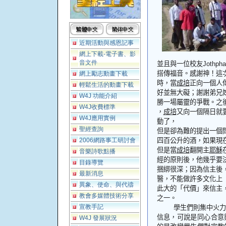
近期活動與感恩記事
網上下載-電子書、影
音文件
並且與一位校友
Jothpha
搭傳福音。感謝神！這
網上勵志動畫下載
時，當
成培
正向一個人
輕鬆生活的動畫下載
好並無大礙；謝謝弟兄
W4J 功能介紹
勝一場屬靈的爭戰。之
W4J收費標準
，
成培
又向一個隔日就
W4J應用實例
動了，
聖經查詢
但是卻為難的提出一個
2006網路事工研討會
四百公升的酒，如果現
但是當
成培
翻開主
耶穌
音樂詩歌點播
經的原則後，他幾乎要
目錄導覽
捆綁很深；因為信主後
最新消息
醫，不能做許多文化上
異象、使命、與代禱
此大的
「
代價
」
來信主
教會多媒體技術分享
之一。
宣教手記
學生們則集中火
信息，可說是同心合意
W4J 發展狀況