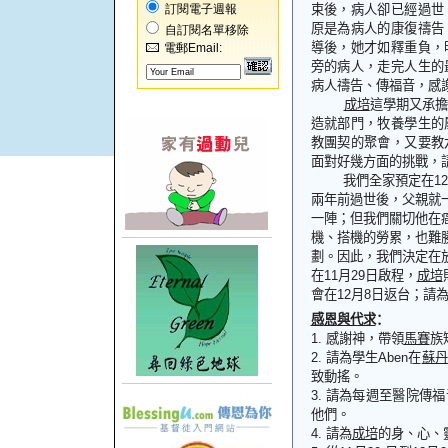
訂閱電子週報
束後，病人卻已經過世
原是為病人的康復禱告
自訂閱名單移除
導後，她才如釋重負，
電郵Email:
旁的病人，走完人生的
病人禱告、傳福音，感
成培
這學期又承
造就部門，牧養學生的
教團契的聚會，又要教
面對好幾方面的挑戰，
我們全家預定在
12
兩年前過世後，父親就
一陣；但我們關切他在
機、搭機的勞累，也難
劃。因此，我們決定在
在
11
月
29
日啟程，
成培
會在
12
月
8
日返台；請
感
恩
與代求
：
1.
感謝神，帶領
馬賽
族
2.
請為學生
Aben
在
蘇丹
致動搖。
3.
請為每週至醫院傳福
他們。
4.
請為
成培
的身、心、