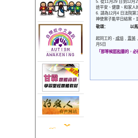
5.
從
11
月
29
日到
12
月
途平安、健康、和家人
6.
請為
12
月
4
日法院第
神使案子能早日結案，
敬頌
：
以馬
起同工的
-
成培
﹑
雲英
月
5
日
「
那等候
耶和華
的
，
必