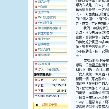
的是改變學生們對宣教
短文分享
認為宣教是
「
白人
」
（
代禱網
藉著福音外展，一方面
荒漠甘泉
人，一方面也陪訓他們
W4J見證實例
的
12
個人當中，有
7
個
W4J電子報
界，成為一群有異象的
我們一年級的新生
教會機構專欄精選
會時，遭受自殺炸彈的
同工聯絡簿
重傷，其餘輕傷。請大
網上付費
的信徒處於長達
20
多年
故障申告
命，對有些信徒而言，
聯絡我們
心不致動搖，賜下安慰
網站維護
士。
成培
至附近的差
設為首頁
認識一位從
索馬利
國來
加入「我的最愛」
稱信奉回教，而且以
「
女人就像一件東西，
瀏覽流量統計
新買一個（意為離婚）
人數:
12,819,655
憫這些活在黑暗中的人
頁數:
59,625,811
們，他們大都才
20
歲出
下載:
28,841
的衝擊，向這群信奉回
Since May 2004
一個女學生
Nancy
至醫
Kikuyu
三種語言後，對
訂閱電子報
能溝通的似乎只有病人