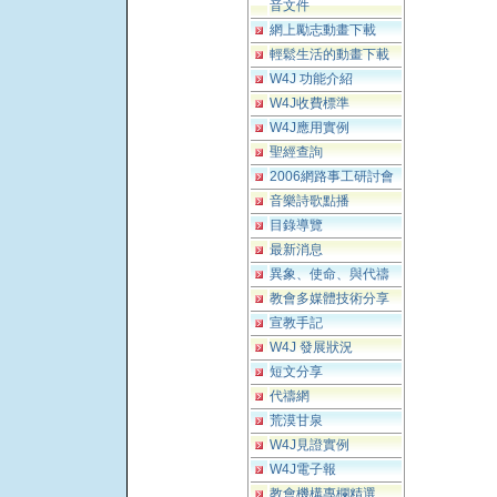
音文件
網上勵志動畫下載
輕鬆生活的動畫下載
W4J 功能介紹
W4J收費標準
W4J應用實例
聖經查詢
2006網路事工研討會
音樂詩歌點播
目錄導覽
最新消息
異象、使命、與代禱
教會多媒體技術分享
宣教手記
W4J 發展狀況
短文分享
代禱網
荒漠甘泉
W4J見證實例
W4J電子報
教會機構專欄精選