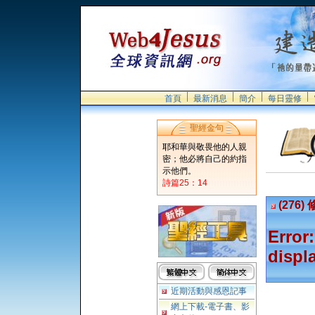
首頁
最新消息
簡介
每日靈修
聖經金句
耶和華與敬畏他的人親
密；他必將自己的約指
示他們。
詩篇25：14
(276
Error:
displ
近期活動與感恩記事
網上下載-電子書、影