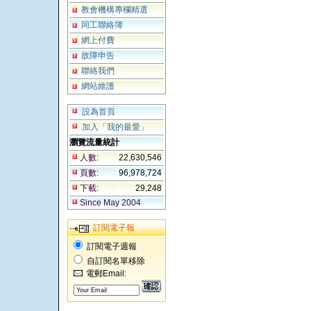
教會機構專欄精選
同工聯絡簿
網上付費
故障申告
聯絡我們
網站維護
設為首頁
加入「我的最愛」
瀏覽流量統計
人數:
22,630,546
頁數:
96,978,724
下載:
29,248
Since May 2004
訂閱電子報
訂閱電子週報
自訂閱名單移除
電郵Email: