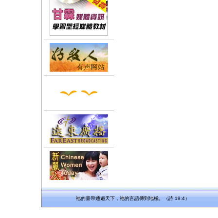
祂的量帶通遍天下，祂的言語傳到地極。（詩 19:4）