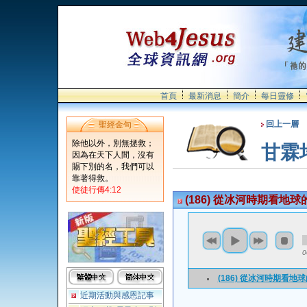
首頁
最新消息
簡介
每日靈修
回上一層
聖經金句
除他以外，別無拯救；
甘霖
因為在天下人間，沒有
賜下別的名，我們可以
靠著得救。
使徒行傳4:12
(186) 從冰河時期看地
0
(186) 從冰河時期看地
近期活動與感恩記事