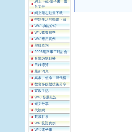
網上下載-電子書、影
音文件
網上勵志動畫下載
輕鬆生活的動畫下載
W4J 功能介紹
W4J收費標準
W4J應用實例
聖經查詢
2006網路事工研討會
音樂詩歌點播
目錄導覽
最新消息
異象、使命、與代禱
教會多媒體技術分享
宣教手記
W4J 發展狀況
短文分享
代禱網
荒漠甘泉
W4J見證實例
W4J電子報