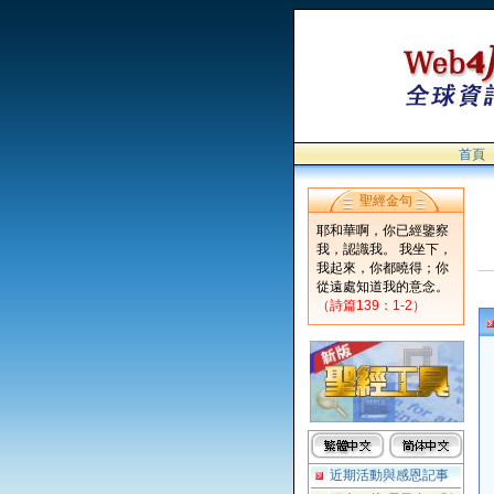
首頁
聖經金句
耶和華啊，你已經鑒察
我，認識我。 我坐下，
我起來，你都曉得；你
從遠處知道我的意念。
（詩篇139：1-2）
近期活動與感恩記事