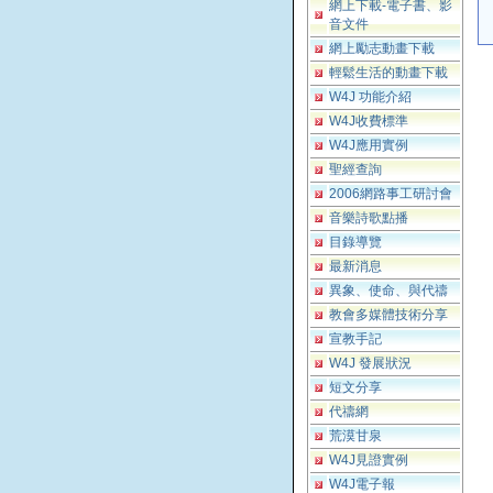
網上下載-電子書、影
音文件
網上勵志動畫下載
輕鬆生活的動畫下載
W4J 功能介紹
W4J收費標準
W4J應用實例
聖經查詢
2006網路事工研討會
音樂詩歌點播
目錄導覽
最新消息
異象、使命、與代禱
教會多媒體技術分享
宣教手記
W4J 發展狀況
短文分享
代禱網
荒漠甘泉
W4J見證實例
W4J電子報