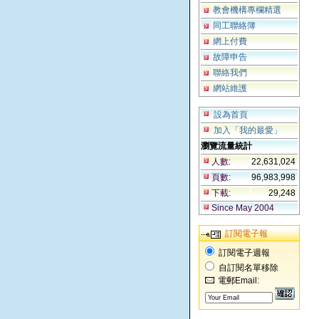
教會機構專欄精選
同工聯絡簿
網上付費
故障申告
聯絡我們
網站維護
設為首頁
加入「我的最愛」
瀏覽流量統計
人數:
22,631,024
頁數:
96,983,998
下載:
29,248
Since May 2004
訂閱電子報
訂閱電子週報
自訂閱名單移除
電郵Email: