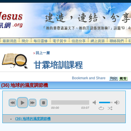
最新消息
簡介
每日靈修
電子賀卡
信息分享
網上資源
聯絡我們
E
回上一層
甘霖培訓課程
(36) 地球的濕度調節機
00:00
03:07
(36) 地球的濕度調節機