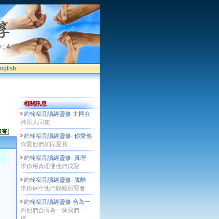
nglish
相關訊息
約翰福音讀經靈修-主同在
神與人同在
約翰福音讀經靈修- 你愛他
你愛他們如同愛我
約翰福音讀經靈修- 真理
求你用真理使他們成聖
約翰福音讀經靈修- 脫離
求你保守他們脫離那惡者
約翰福音讀經靈修-合為一
叫他們合而為一像我們一
樣。