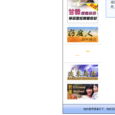
禱
死
祂的量帶通遍天下，祂的言語