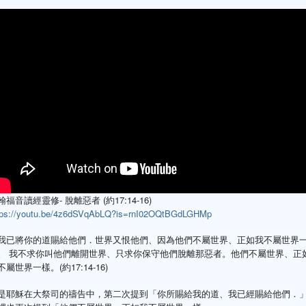
翰福音讀經靈修- 脫離惡者 (約17:14-16)
tps://youtu.be/4z6dSVqAbLQ?is=rnI02OQtBGdLGHMp
我已將你的道賜給他們．世界又恨他們、因為他們不屬世界、正如我不屬世界
。 我不求你叫他們離開世界、只求你保守他們脫離那惡者。他們不屬世界、正
不屬世界一樣。(約17:14-16)
是耶穌在大祭司的禱告中，第二次提到「你所賜給我的道、我已經賜給他們．