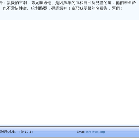
告：親愛的主啊，弟兄勝過他、是因羔羊的血和自己所見證的道．他們雖至於
、也不愛惜性命。哈利路亞，榮耀歸神！奉耶穌基督的名禱告，阿們！
傳到地極。（詩 19:4）
Email:
info@w4j.org