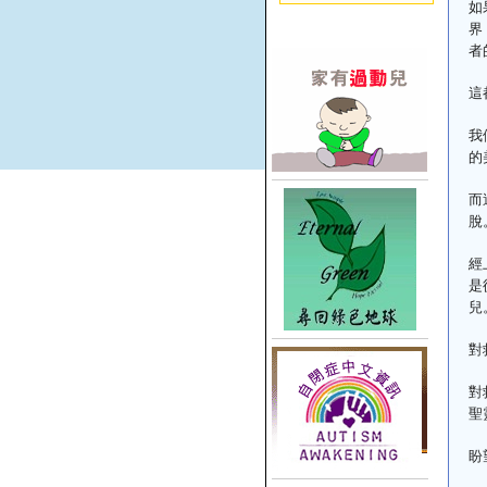
如
界
者
這
我
的
而
脫
經
是
兒
對
對
聖
盼