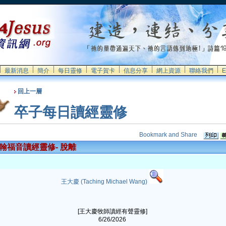
最新消息
簡介
每日靈修
電子賀卡
信息分享
網上資源
聯絡我們
E
回上一層
卒子每日讀經靈修
翰福音讀經靈修- 脫離
王大慶 (Taching Michael Wang)
[王大慶牧師讀經有聲靈修]
6/26/2026