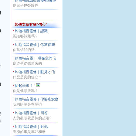
約翰福音讀經靈修-榮耀你
使兒子也榮耀你
到
其他文章有關"信心"
的
約翰福音靈修｜認識
認識耶穌難嗎？
約翰福音靈修｜你當信我
你當信我的話
約翰福音靈｜ 現在我們信
信道是從聽道來的
生
約翰福音靈修｜眼見才信
什麼是真的信心？
們
抬起頭來！
你是低頭族嗎？
約翰福音靈修｜你要痊愈麼
我的盼望是在乎袮
寶
約翰福音靈修｜回答
人的盡頭就是神的起頭?
徒
約翰福音靈修｜對他
隱祕的事是屬耶和華