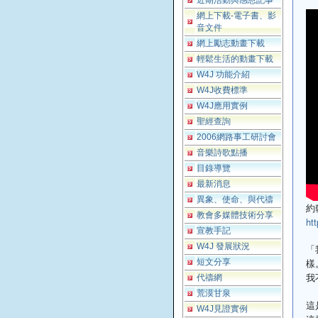
近期活動與感恩記事
網上下載-電子書、影
音文件
網上勵志動畫下載
輕鬆生活的動畫下載
W4J 功能介紹
W4J收費標準
W4J應用實例
聖經查詢
2006網路事工研討會
音樂詩歌點播
目錄導覽
最新消息
異象、使命、與代禱
約
教會多媒體技術分享
ht
宣教手記
W4J 發展狀況
「
樣
短文分享
我
代禱網
荒漠甘泉
這
W4J見證實例