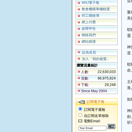
這
W4J電子報
教會機構專欄精選
重
同工聯絡簿
美
網上付費
故障申告
耶
靈
聯絡我們
網站維護
神
道
設為首頁
加入「我的最愛」
耶
瀏覽流量統計
命
人數:
22,630,033
頁數:
96,975,824
主
下載:
29,248
進
Since May 2004
如
訂閱電子報
訂閱電子週報
神
劍
自訂閱名單移除
電郵Email:
祈