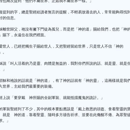
裡也兩次提到「他們不屬世界、正如我不屬世界一樣。」
複提到的字，總是聖經給讀者無言的提醒，不輕易放過去的人，常常能夠尋找
好的信息。
穌離世歸父，祂沒有撇下門徒為孤兒，而是把「神的道」賜給我們，也把「神
」賜下，永遠住在我們裡面。
愛世人，已經把獨生子賜給世人，又把聖經留給世界，只是世人不信「神的
」。
穌說「叫人活着的乃是靈、肉體是無益的．我對你們所說的話、就是靈、就是
。」
耶穌和祂說的話就是「神的道」，有了神的話就有「神的靈」，這兩樣就是我
入世界，主給我們最重要的裝備。
經上說「要穿戴 神所賜的全副軍裝、就能抵擋魔鬼的詭計。」
的軍裝聖經列了不少，其中的根本要點應該是「戴上救恩的頭盔、拿着聖靈的
、就是 神的道．靠着聖靈、隨時多方禱告祈求、並要在此儆醒不倦、為眾聖
求。」