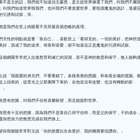
果不是主的話，我們就不知道信主蒙恩，是主從世界揀選了我們，叫我們不屬
；叫我們知道世界恨我們，也叫我們不要貪愛世界，要抵擋魔鬼的詭計，逃避
的引誘和試探，等。
都是我們在世上肉眼看不見而最容易忽略的真理。
們天性的弱點就是要「靠自己」，喜歡世上「看得見的」一切的美好，把神所
美好，當成了我的追求、倚靠和喜愛，卻不知道這正是魔鬼的引誘和試探。
這個網羅常常把人拉進愁苦和滅亡的深淵，若不是神的救恩和保守，無人能夠
。
上說「我親愛的弟兄們、不要看錯了。各樣美善的恩賜、和各樣全備的賞賜、
從上頭來的．從眾光之父那裏降下來的．在他並沒有改變、也沒有轉動的影
。」
救恩有把握，叫我們不但有喜樂盼望，而且能面對世界。
救恩有十足的把握，因為我們不是靠自己持守信仰，而是父的保守，子的成全
靈加恩加力把救恩完成在我們身上。
望你我都能常常對主說「你的慈愛比生命更好、我的嘴唇要頌讚你。」