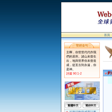
首頁
聖經金句
主啊，你世世代代作我
們的居所。諸山未曾生
出，地與世界你未曾造
成，從亙古到永遠，你
是神。
約
詩篇 90:1-2