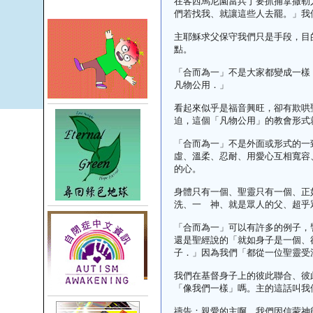
在客西馬尼園當兵丁要抓捕拿撒勒
們若找我、就讓這些人去罷。」我
主耶穌求父保守我們只是手段，目
點。
「合而為一」不是大家都變成一樣
凡物公用．」
看起來似乎是福音興旺，卻有欺哄
迫，這個「凡物公用」的教會形式
「合而為一」不是外面或形式的一
虛、溫柔、忍耐、用愛心互相寬容
的心。
身體只有一個、聖靈只有一個、正
洗、一 神、就是眾人的父、超乎
「合而為一」可以有許多的例子，
還是聖經說的「就如身子是一個、
子．」因為我們「都從一位聖靈受
我們在基督身子上的彼此聯合、彼
「像我們一樣」嗎。主的這話叫我
禱告：親愛的主啊，我們因信蒙神