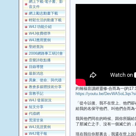
網上下載-電子書、影
音文件
網上勵志動畫下載
輕鬆生活的動畫下載
W4J 功能介紹
W4J收費標準
W4J應用實例
聖經查詢
2006網路事工研討會
音樂詩歌點播
目錄導覽
最新消息
異象、使命、與代禱
教會多媒體技術分享
約翰福音讀經靈修-合而為一(約17:11
宣教手記
https://youtu.be/DevWASoL3qs?s
W4J 發展狀況
「從今以後、我不在世上、他們卻
短文分享
給我的名保守他們、叫他們合而為
代禱網
我與他們同在的時候、因你所賜給
荒漠甘泉
了那滅亡之子、沒有一個滅亡的．
W4J見證實例
W4J電子報
現在我往你那裏去．我還在世上說這話