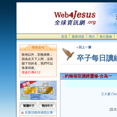
首頁
最新消息
簡介
每日靈修
回上一層
聖經金句
除他以外，別無拯救；
卒子每日讀
因為在天下人間，沒有
賜下別的名，我們可以
靠著得救。
使徒行傳4:12
約翰福音讀經靈修-合為一
王大慶 (Tach
[王
近期活動與感恩記事