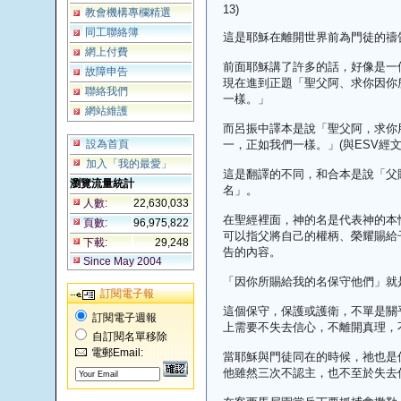
13)
教會機構專欄精選
同工聯絡簿
這是耶穌在離開世界前為門徒的禱
網上付費
前面耶穌講了許多的話，好像是一
故障申告
現在進到正題「聖父阿、求你因你
聯絡我們
一樣。」
網站維護
而呂振中譯本是說「聖父阿，求你
設為首頁
一，正如我們一樣。」(與ESV經文
加入「我的最愛」
這是翻譯的不同，和合本是說「父
瀏覽流量統計
名」。
人數:
22,630,033
在聖經裡面，神的名是代表神的本
頁數:
96,975,822
可以指父將自己的權柄、榮耀賜給
下載:
29,248
告的內容。
Since May 2004
「因你所賜給我的名保守他們」就
訂閱電子報
這個保守，保護或護衛，不單是關
訂閱電子週報
上需要不失去信心，不離開真理，
自訂閱名單移除
電郵Email:
當耶穌與門徒同在的時候，祂也是
他雖然三次不認主，也不至於失去