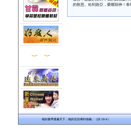
的救恩。哈利路亞，榮耀歸神！奉
祂的量帶通遍天下，祂的言語傳到地極。（詩 19:4）