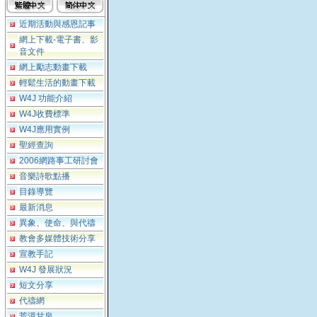
近期活動與感恩記事
網上下載-電子書、影
音文件
網上勵志動畫下載
輕鬆生活的動畫下載
W4J 功能介紹
W4J收費標準
W4J應用實例
聖經查詢
2006網路事工研討會
音樂詩歌點播
目錄導覽
最新消息
異象、使命、與代禱
教會多媒體技術分享
宣教手記
W4J 發展狀況
短文分享
代禱網
荒漠甘泉