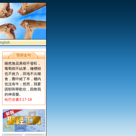
nglish
聖經金句
雖然無花果樹不發旺，
葡萄樹不結果，橄欖樹
也不效力，田地不出糧
食，圈中絕了羊，棚內
也沒有牛；然而，我要
因耶和華歡欣，因救我
的神喜樂。
哈巴谷書3:17-18