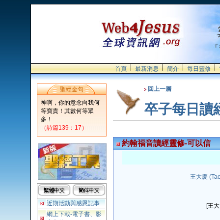
首頁
最新消息
簡介
每日靈修
回上一層
聖經金句
神啊，你的意念向我何
卒子每日讀
等寶貴！其數何等眾
多！
（詩篇139：17）
約翰福音讀經靈修-可以信
王大慶 (Tach
近期活動與感恩記事
[王
網上下載-電子書、影