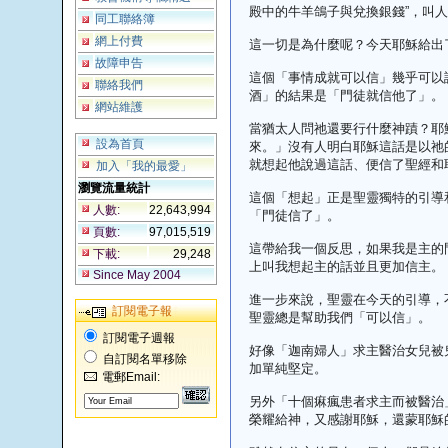
殿中的牛羊鴿子與兌換銀錢”，叫
同工聯絡簿
網上付費
這一切是為什麼呢？今天耶穌給出
故障申告
這個「事情成就可以信」幾乎可以
聯絡我們
酒」的結果是「門徒就信他了」。
網站維護
當猶太人問祂還要行什麼神蹟？耶
設為首頁
來。」沒有人明白耶穌這話是以祂
就想起他說過這話、便信了聖經和
加入「我的最愛」
瀏覽流量統計
這個「想起」正是聖靈獨特的引導
人數:
22,643,994
「門徒信了」。
頁數:
97,015,519
這帶給我一個反思，如果我是主的
下載:
29,248
上叫我想起主的話並且更加信主。
Since May 2004
進一步來說，聖靈在今天的引導，
訂閱電子報
聖靈總是幫助我們「可以信」。
訂閱電子週報
好像「迦南婦人」求主醫治女兒被
自訂閱名單移除
加單純堅定。
電郵Email:
另外「十個痳瘋患者求主而被醫治
榮耀給神，又感謝耶穌，還蒙耶穌