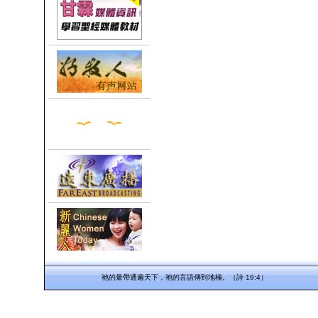
祂的量帶通遍天下，祂的言語傳到地極。（詩 19:4）