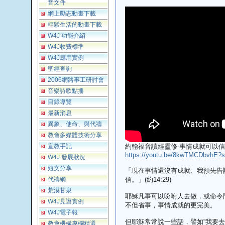
音文件
網上勵志動畫下載
輕鬆生活的動畫下載
W4J 功能介紹
W4J收費標準
W4J應用實例
聖經查詢
2006網路事工研討會
音樂詩歌點播
目錄導覽
最新消息
異象、使命、與代禱
教會多媒體技術分享
宣教手記
約翰福音讀經靈修-事情成就可以信(約1
https://youtu.be/8kwTMCDbvhE
W4J 發展狀況
短文分享
「現在事情還沒有成就、我預先告
代禱網
信。」(約14:29)
荒漠甘泉
耶穌凡事可以吩咐人去做，或命令
W4J見證實例
不但省事，事情成就的更完美。
W4J電子報
但耶穌常常說一些話，譬如“我要去
教會機構專欄精選