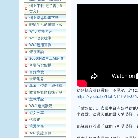
網上下載-電子書、影
音文件
網上勵志動畫下載
輕鬆生活的動畫下載
W4J 功能介紹
W4J收費標準
W4J應用實例
聖經查詢
2006網路事工研討會
音樂詩歌點播
目錄導覽
最新消息
異象、使命、與代禱
約翰福音讀經靈修
｜
不承認
(約12:
教會多媒體技術分享
https://youtu.be/HpFNT1FM5kU
宣教手記
W4J 發展狀況
「雖然如此、官長中卻有好些信他
短文分享
出會堂。這是因他們愛人的榮耀、過於愛
代禱網
耶穌曾經說過「你們互相受榮耀、
荒漠甘泉
W4J見證實例