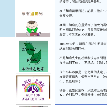
的接待，開始接觸認識基督教。
在「胡適留學日記」記載，他在19
會夏令營。
期間，胡適的心靈受到了極大的震
明自願爲耶穌信徒。只是回家後熱
影響，不算真的相信耶穌。
1912年12月，胡適在日記中明
絕在耶穌救恩門外。
不是胡適先生的感動和決志有問題
從決志到不信，「不承認」耶穌，
信主耶穌雖然是一念之間的決定，
在聖靈裏禱告、保守自己常在 神
生。你說對嗎？
禱告：親愛的主啊，承認袮至高者
改。哈利路亞，榮耀歸神！奉耶穌