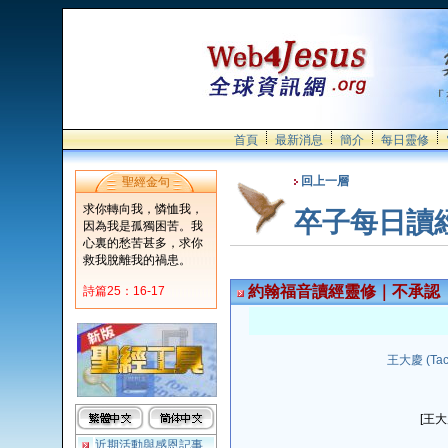
首頁
最新消息
簡介
每日靈修
回上一層
聖經金句
求你轉向我，憐恤我，
卒子每日讀
因為我是孤獨困苦。我
心裏的愁苦甚多，求你
救我脫離我的禍患。
約翰福音讀經靈修｜不承認
詩篇25：16-17
王大慶 (Tach
[王
近期活動與感恩記事