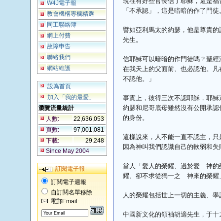
現在有好些官長信了耶穌，這是福
W4J電子報
「不承認」，這是暗暗的作了門徒
教會機構專欄精選
同工聯絡簿
譬如亞利馬太的約瑟，他是尊貴的
網上付費
先生。
故障申告
聯絡我們
信耶穌可以暗暗的作門徒嗎？聖經
在我天上的父面前、也必認他。凡
網站維護
不認他。」
設為首頁
事實上，彼得三次不認耶穌，耶穌
加入「我的最愛」
約瑟和尼哥底母雖然沒有公開承認
瀏覽流量統計
的身份。
人數:
22,636,053
頁數:
97,001,081
這樣說來，人不能一直不認主，只
下載:
29,248
因為神叫我們認識自己的軟弱和失
Since May 2004
當人「愛人的榮耀、過於愛 神的
訂閱電子報
耀、卻不求從獨一之 神來的榮耀
訂閱電子週報
自訂閱名單移除
人的榮耀包括世上一切的主義、學
電郵Email:
中國新文化的領袖胡適先生，于十九歲