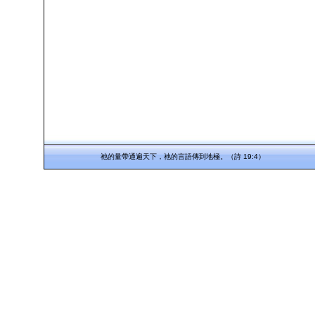
祂的量帶通遍天下，祂的言語傳到地極。（詩 19:4）