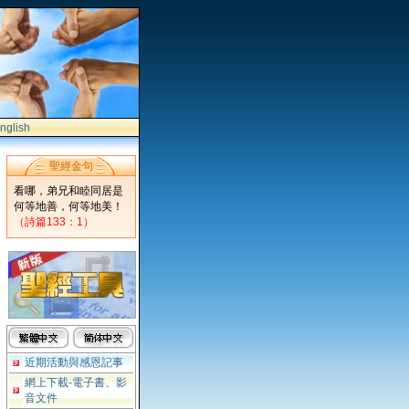
nglish
聖經金句
看哪，弟兄和睦同居是
何等地善，何等地美！
（詩篇133：1）
近期活動與感恩記事
網上下載-電子書、影
音文件