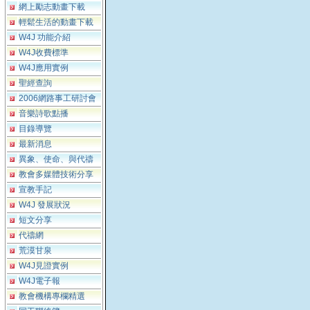
網上勵志動畫下載
輕鬆生活的動畫下載
W4J 功能介紹
W4J收費標準
W4J應用實例
聖經查詢
2006網路事工研討會
音樂詩歌點播
目錄導覽
最新消息
異象、使命、與代禱
教會多媒體技術分享
宣教手記
W4J 發展狀況
短文分享
代禱網
荒漠甘泉
W4J見證實例
W4J電子報
教會機構專欄精選