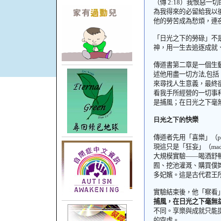
（傳
2:18
）
我恨惡一切
為我得來的必留給我以
他的勞苦成為愁煩，連
「日光之下的勞碌」不
神，用一生去追逐成就
傳道書第二章是一個生
述他用盡一切方法
,
包括
來尋找人生意義，最終
看我手所經營的一切事
是捕風；在日光之下毫
日光之下的
快樂
傳道者先用「喜樂」（
p
現這只是「狂妄」（
mad
大規模實驗——喝酒舒
囿、挖池灌溉、購買僕
多妃嬪。這是古代君王
實驗結束後，他「察看
捕風，在日光之下毫無
不同。享樂與成就只能
的空虛。