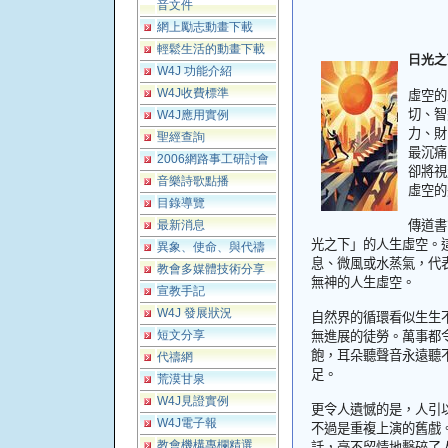
音文件
網上勵志動畫下載
輕鬆生活的動畫下載
日光之
W4J 功能介紹
W4J收費標準
虛空的
切、智
W4J應用實例
力、財
聖經查詢
最沉痛
2006網路事工研討會
卻將視
音樂詩歌點播
虛空的
目錄導覽
最新消息
傳道書
光之下」的人生虛空。
異象、使命、與代禱
息、微風或水蒸氣，代
教會多媒體技術分享
無神的人生虛空。
宣教手記
W4J 發展狀況
自然界的循環看似生生
短文分享
無進展的徒勞。萬事都
飽，耳朵聽聲音永遠聽
代禱網
足。
荒漠甘泉
W4J見證實例
更令人遺憾的是，人引
W4J電子報
不過是重複上演的舊戲
教會機構專欄精選
話，毫不留情地擊碎了