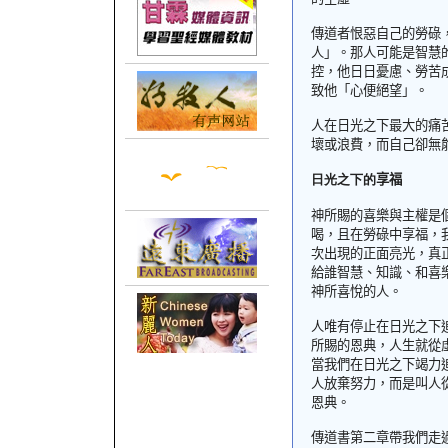
傳道者
恨惡自己的勞碌
人」。那人可能是智慧
控，他日日憂慮、勞苦
致他「心便絕望」。
人在日光之下最大的痛
壞或浪費，而自己卻無
日光之下
的
享福
神所賜的喜樂與主權是
喝，且在勞碌中享福，
次出現的正面亮光，真
給誰
智慧、知識、和喜
神所喜悅的人。
人唯有停止在
日光之下
所賜的恩典，人生就從
當我們在日光之下竭力
人放棄努力，而是叫人
恩典。
傳道書第二章帶我們走