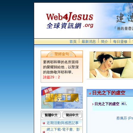
首頁
最新消息
簡介
每日靈修
聖經金句
要將耶和華的名所當得
的榮耀歸給他，以聖潔
的妝飾敬拜耶和華。
詩篇29：2
日光之下的虛空
日光之下的虛空
.
蔡佩芬 (Pa
近期活動與感恩記事
網上下載-電子書、影