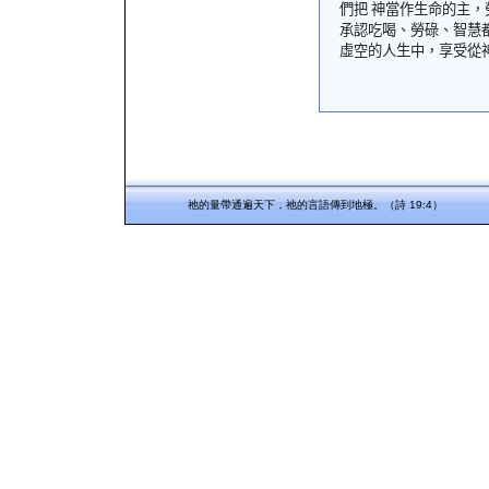
們把 神當作生命的主
承認吃喝、勞碌、智慧
虛空的人生中，享受從
祂的量帶通遍天下，祂的言語傳到地極。（詩 19:4）