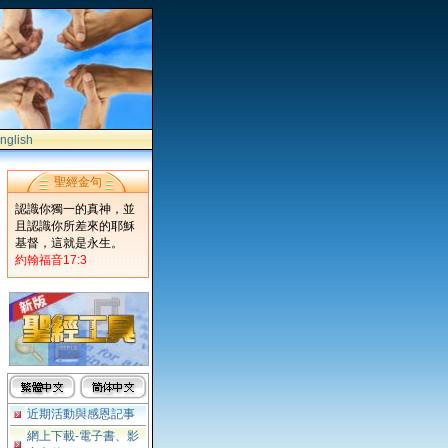
nglish
聖經金句
認識你獨一的真神，並
且認識你所差來的耶穌
基督，這就是永生。
約翰福音17:3
近期活動與感恩記事
網上下載-電子書、影