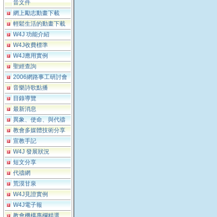
音文件
網上勵志動畫下載
輕鬆生活的動畫下載
W4J 功能介紹
W4J收費標準
W4J應用實例
聖經查詢
2006網路事工研討會
音樂詩歌點播
目錄導覽
最新消息
異象、使命、與代禱
教會多媒體技術分享
宣教手記
W4J 發展狀況
短文分享
代禱網
荒漠甘泉
W4J見證實例
W4J電子報
教會機構專欄精選