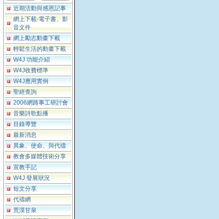
近期活動與感恩記事
網上下載-電子書、影
音文件
網上勵志動畫下載
輕鬆生活的動畫下載
W4J 功能介紹
W4J收費標準
W4J應用實例
聖經查詢
2006網路事工研討會
音樂詩歌點播
目錄導覽
最新消息
異象、使命、與代禱
教會多媒體技術分享
宣教手記
W4J 發展狀況
短文分享
代禱網
荒漠甘泉