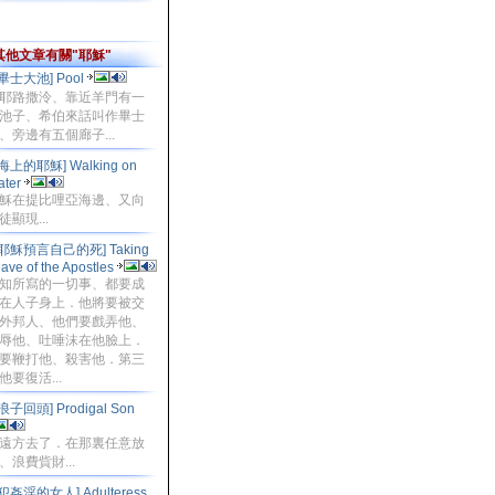
其他文章有關"耶穌"
[畢士大池] Pool
耶路撒泠、靠近羊門有一
池子、希伯來話叫作畢士
、旁邊有五個廊子...
[海上的耶穌] Walking on
ater
穌在提比哩亞海邊、又向
徒顯現...
[耶穌預言自己的死] Taking
ave of the Apostles
知所寫的一切事、都要成
在人子身上．他將要被交
外邦人、他們要戲弄他、
辱他、吐唾沫在他臉上．
要鞭打他、殺害他．第三
他要復活...
[浪子回頭] Prodigal Son
遠方去了．在那裏任意放
、浪費貲財...
[犯姦淫的女人] Adulteress