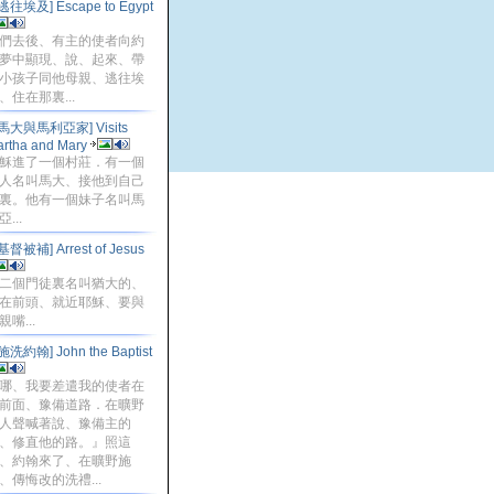
[逃往埃及] Escape to Egypt
們去後、有主的使者向約
夢中顯現、說、起來、帶
小孩子同他母親、逃往埃
、住在那裏...
[馬大與馬利亞家] Visits
rtha and Mary
穌進了一個村莊．有一個
人名叫馬大、接他到自己
裏。他有一個妹子名叫馬
...
基督被補] Arrest of Jesus
二個門徒裏名叫猶大的、
在前頭、就近耶穌、要與
親嘴...
施洗約翰] John the Baptist
哪、我要差遣我的使者在
前面、豫備道路．在曠野
人聲喊著說、豫備主的
、修直他的路。』照這
、約翰來了、在曠野施
、傳悔改的洗禮...