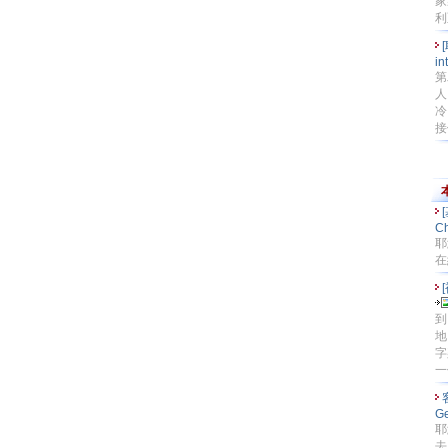
家
利亞
in
第
人
冷
接他
Ch
耶
在
到
地
字
一
G
耶
去