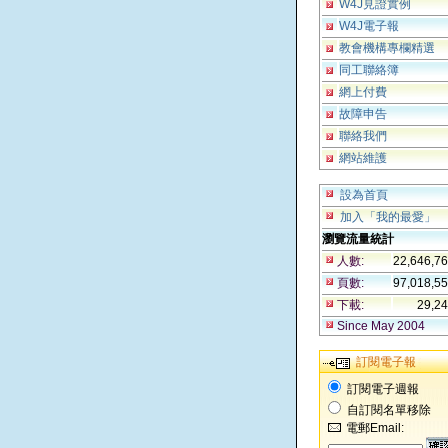
W4J見證實例
W4J電子報
教會機構專欄精選
同工聯絡簿
網上付費
故障申告
聯絡我們
網站維護
設為首頁
加入「我的最愛」
瀏覽流量統計
人數:
22,646,7
頁數:
97,018,5
下載:
29,2
Since May 2004
訂閱電子報
訂閱電子週報
自訂閱名單移除
電郵Email: