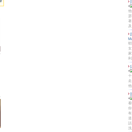
他
瑟
著
及
Ma
耶
女
家
利亞
[
十
走
他
[
看
你
有
道
話
洗