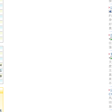
接他
約
身
好
裏
往
蕩
天
64
麽
主
51
裏
48
來
不
[
Ch
馬
頭
放