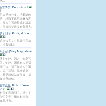
...
[基督降架] Deposition
瑟去見彼拉多、求耶穌的
體．就取下來用細麻布裹
、安放在石頭鑿成的墳墓
、那裏頭從來沒有葬過人...
[浪子回頭] Prodigal Son
遠方去了．在那裏任意放
、浪費貲財...
別拉住我Mary Magdalene
使對他說、婦人、你爲甚
哭。他說、因爲有人把我
挪了去、我不知道放在那
。說了這話、就轉過身
、看見耶穌站在那裏、卻
知道是耶穌。
基督诞生] Birth of Jesus
rist
利亞的産期到了。就生了
胎的兒子、用布包起來、
在馬槽裏...