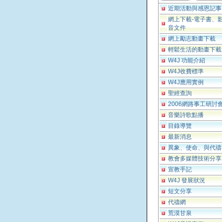
近期活動與感恩記事
網上下載-電子書、
音文件
網上勵志動畫下載
輕鬆生活的動畫下載
W4J 功能介紹
W4J收費標準
W4J應用實例
聖經查詢
2006網路事工研討
音樂詩歌點播
目錄導覽
最新消息
異象、使命、與代禱
教會多媒體技術分享
宣教手記
W4J 發展狀況
短文分享
代禱網
荒漠甘泉