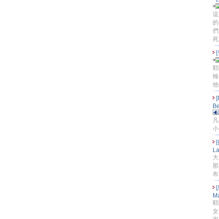
這
的
們
死.
[
耶
翰
他
[
Be
凡
小
La
大
那
布
Ma
耶
女