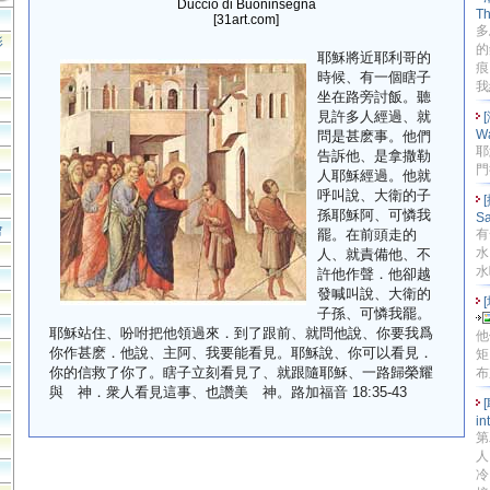
Duccio di Buoninsegna
T
[31art.com]
多
影
的
耶穌將近耶利哥的
痕
時候、有一個瞎子
我
坐在路旁討飯。聽
見許多人經過、就
W
問是甚麽事。他們
耶
告訴他、是拿撒勒
門
人耶穌經過。他就
呼叫說、大衛的子
孫耶穌阿、可憐我
S
會
罷。在前頭走的
有
水
人、就責備他、不
水喝
許他作聲．他卻越
發喊叫說、大衛的
子孫、可憐我罷。
耶穌站住、吩咐把他領過來．到了跟前、就問他說、你要我爲
他
你作甚麽．他說、主阿、我要能看見。耶穌說、你可以看見．
矩
你的信救了你了。瞎子立刻看見了、就跟隨耶穌、一路歸榮耀
布
與 神．衆人看見這事、也讚美 神。路加福音 18:35-43
in
第
人
冷