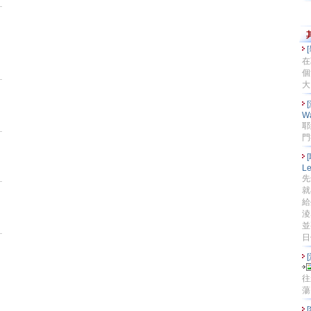
在
個
大
W
耶
門
Le
先
就
給
淩
並
日
往
蕩