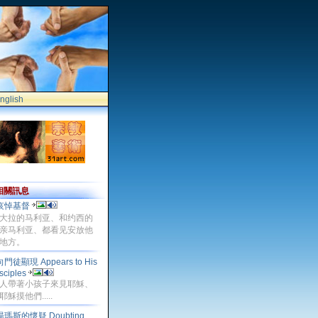
nglish
相關訊息
哀悼基督
大拉的马利亚、和约西的
亲马利亚、都看见安放他
地方。
向門徒顯現 Appears to His
sciples
人帶著小孩子來見耶穌、
耶穌摸他們.....
湯瑪斯的懷疑 Doubting