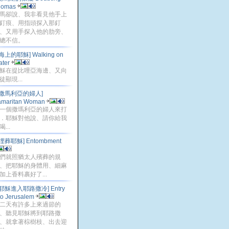
homas
馬卻說、我非看見他手上
釘痕、用指頭探入那釘
、又用手探入他的肋旁、
總不信。
[海上的耶穌] Walking on
ater
穌在提比哩亞海邊、又向
徒顯現...
[撒馬利亞的婦人]
amaritan Woman
一個撒瑪利亞的婦人來打
．耶穌對他說、請你給我
...
[埋葬耶穌] Entombment
們就照猶太人殯葬的規
、把耶穌的身體用、細麻
加上香料裹好了...
[耶穌進入耶路撒冷] Entry
to Jerusalem
二天有許多上來過節的
、聽見耶穌將到耶路撒
、就拿著棕樹枝、出去迎