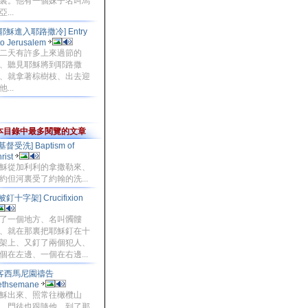
裏。他有一個妹子名叫馬
...
[耶穌進入耶路撒冷] Entry
to Jerusalem
二天有許多上來過節的
、聽見耶穌將到耶路撒
、就拿著棕樹枝、出去迎
...
本目錄中最多閱覽的文章
[基督受洗] Baptism of
rist
穌從加利利的拿撒勒來、
約但河裏受了約翰的洗...
[被釘十字架] Crucifixion
了一個地方、名叫髑髏
、就在那裏把耶穌釘在十
架上、又釘了兩個犯人、
個在左邊、一個在右邊...
客西馬尼園禱告
ethsemane
穌出來、照常往橄欖山
．門徒也跟隨他。到了那