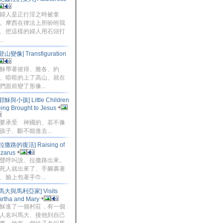
婦人是正行淫之時被拿
。摩西在律法上所吩咐我
、把這樣的婦人用石頭打
..
登山變像] Transfiguration
穌帶著彼得、雅各、約
、暗暗的上了高山、就在
們面前變了形像...
耶穌與小孩] Little Children
ing Brought to Jesus
要承受 神國的、若不像
孩子、斷不能進去...
[拉撒路的復活] Raising of
zarus
聲呼叫說、拉撒路出來。
死人就出來了、手腳裹著
、臉上包著手巾...
[馬大與馬利亞家] Visits
rtha and Mary
穌進了一個村莊．有一個
人名叫馬大、接他到自己