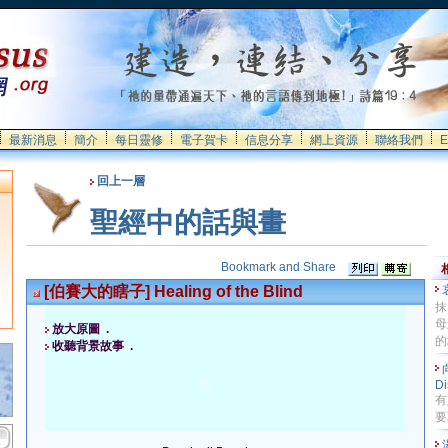
最新消息
簡介
每日靈修
電子賀卡
信息分享
網上資源
聯絡我們
E
回上一層
聖經中的話與畫
[伯賽大的瞎子] Healing of the Blind
抹
母
放大原圖 .
的
收聽背景故事 .
Di
有
要