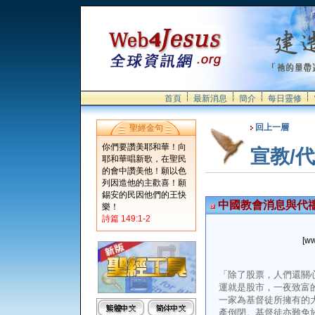
首頁
最新消息
簡介
每日靈修
回上一層
聖經金句
你們要讚美耶和華！向
宣教/
耶和華唱新歌，在聖民
的會中讚美他！願以色
列因造他的主歡喜！願
錫安的民因他們的王快
中國教會消息與代禱0
樂！
詩篇 149:1-2
[ww
「除了股票，人們還關
運就是股市，一夜致富
一家為基督徒所擁有的
產倒閉。基督徒亦難免