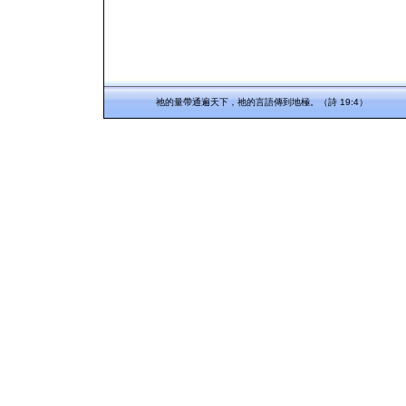
祂的量帶通遍天下，祂的言語傳到地極。（詩 19:4）