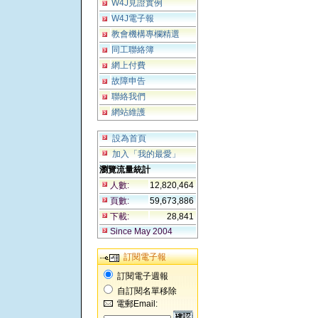
W4J見證實例
W4J電子報
教會機構專欄精選
同工聯絡簿
網上付費
故障申告
聯絡我們
網站維護
設為首頁
加入「我的最愛」
瀏覽流量統計
人數:
12,820,464
頁數:
59,673,886
下載:
28,841
Since May 2004
訂閱電子報
訂閱電子週報
自訂閱名單移除
電郵Email: