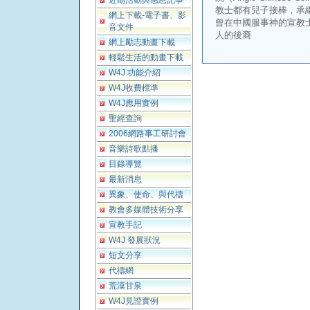
近期活動與感恩記事
教士都有兒子接棒，承
網上下載-電子書、影
曾在中國服事神的宣教
音文件
人的後裔
網上勵志動畫下載
輕鬆生活的動畫下載
W4J 功能介紹
W4J收費標準
W4J應用實例
聖經查詢
2006網路事工研討會
音樂詩歌點播
目錄導覽
最新消息
異象、使命、與代禱
教會多媒體技術分享
宣教手記
W4J 發展狀況
短文分享
代禱網
荒漠甘泉
W4J見證實例