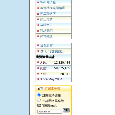
W4J電子報
教會機構專欄精選
同工聯絡簿
網上付費
故障申告
聯絡我們
網站維護
設為首頁
加入「我的最愛」
瀏覽流量統計
人數:
12,820,484
頁數:
59,675,165
下載:
28,841
Since May 2004
訂閱電子報
訂閱電子週報
自訂閱名單移除
電郵Email: