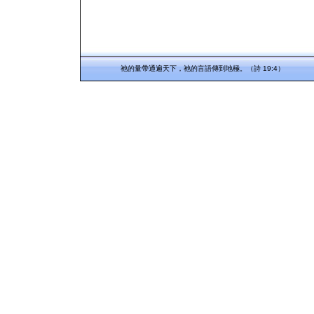
祂的量帶通遍天下，祂的言語傳到地極。（詩 19:4）