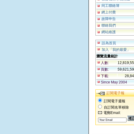
同工聯絡簿
網上付費
故障申告
聯絡我們
網站維護
設為首頁
加入「我的最愛」
瀏覽流量統計
人數:
12,819,5
頁數:
59,621,5
下載:
28,8
Since May 2004
訂閱電子報
訂閱電子週報
自訂閱名單移除
電郵Email: