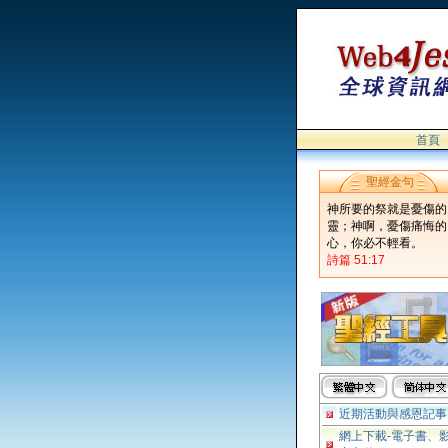
首頁
聖經金句
神所要的祭就是憂傷的
靈；神啊，憂傷痛悔的
心，你必不輕看。
詩篇 51:17
近期活動與感恩記事
網上下載-電子書、