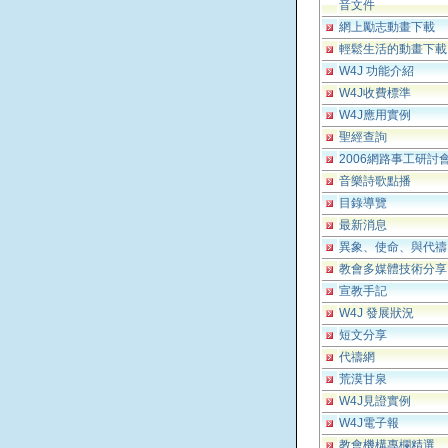
音文件
網上勵志動畫下載
輕鬆生活的動畫下載
W4J 功能介紹
W4J收費標準
W4J應用實例
聖經查詢
2006網路事工研討
音樂詩歌點播
目錄導覽
最新消息
異象、使命、與代禱
教會多媒體技術分享
宣教手記
W4J 發展狀況
短文分享
代禱網
荒漠甘泉
W4J見證實例
W4J電子報
教會機構專欄精選