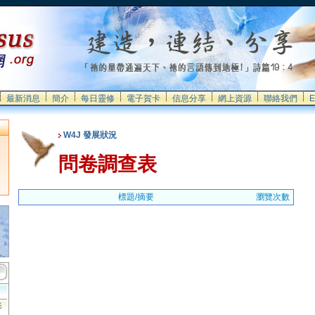
最新消息
簡介
每日靈修
電子賀卡
信息分享
網上資源
聯絡我們
E
W4J 發展狀況
問卷調查表
標題/摘要
瀏覽次數
影