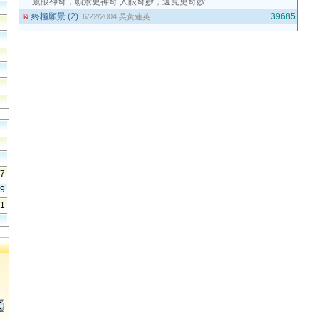
鷹眼神奇，願景更神奇 人眼奇妙，遠見更奇妙
終極願景 (2)
39685
6/22/2004
吳黃蓮英
57
99
41