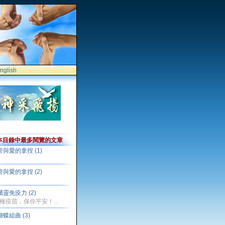
nglish
本目錄中最多閱覽的文章
管與愛的拿捏 (1)
管與愛的拿捏 (2)
屬靈免疫力 (2)
種疫苗，保你平安！...
蝴蝶組曲 (3)