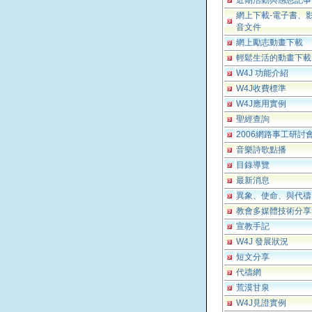
近期活動與感恩記事
網上下載-電子書、
音文件
網上勵志動畫下載
輕鬆生活的動畫下載
W4J 功能介紹
W4J收費標準
W4J應用實例
聖經查詢
2006網路事工研討
音樂詩歌點播
目錄導覽
最新消息
異象、使命、與代禱
教會多媒體技術分享
宣教手記
W4J 發展狀況
短文分享
代禱網
荒漠甘泉
W4J見證實例