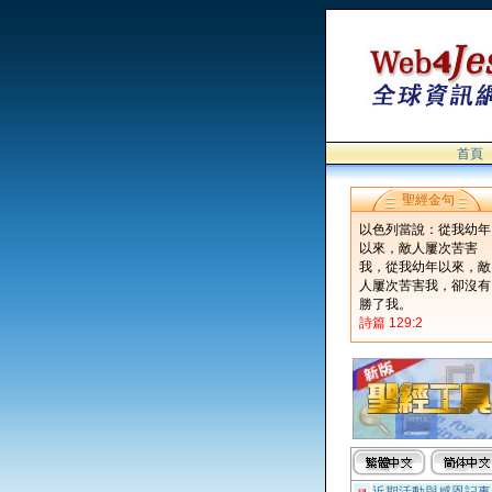
首頁
聖經金句
以色列當說：從我幼年
以來，敵人屢次苦害
我，從我幼年以來，敵
人屢次苦害我，卻沒有
勝了我。
詩篇 129:2