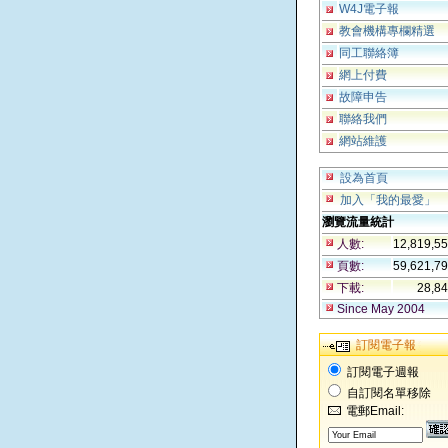
W4J電子報
教會機構專欄精選
同工聯絡簿
網上付費
故障申告
聯絡我們
網站維護
設為首頁
加入「我的最愛」
瀏覽流量統計
人數:
12,819,5
頁數:
59,621,7
下載:
28,8
Since May 2004
訂閱電子報
訂閱電子週報
自訂閱名單移除
電郵Email: