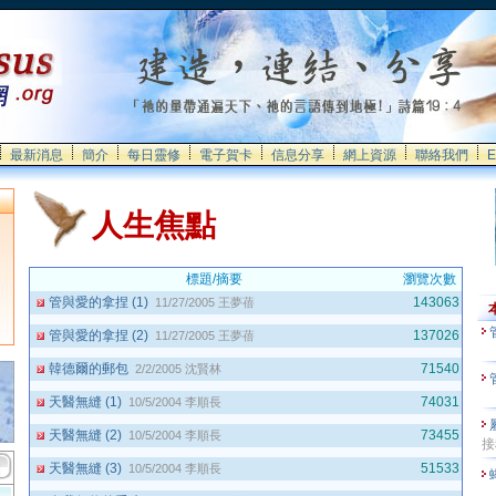
最新消息
簡介
每日靈修
電子賀卡
信息分享
網上資源
聯絡我們
E
人生焦點
標題/摘要
瀏覽次數
管與愛的拿捏 (1)
143063
11/27/2005
王夢蓓
管與愛的拿捏 (2)
137026
11/27/2005
王夢蓓
韓德爾的郵包
71540
2/2/2005
沈賢林
天醫無縫 (1)
74031
10/5/2004
李順長
天醫無縫 (2)
73455
10/5/2004
李順長
接
天醫無縫 (3)
51533
10/5/2004
李順長