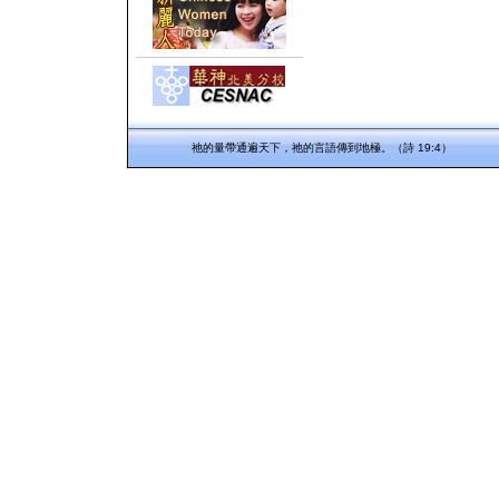
祂的量帶通遍天下，祂的言語傳到地極。（詩 19:4）