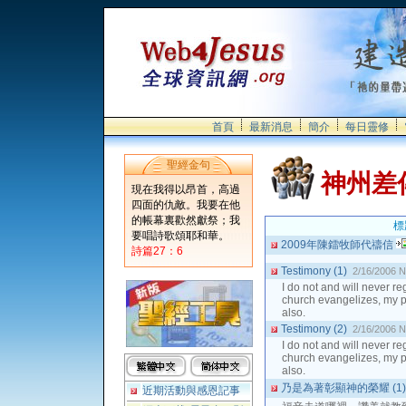
首頁
最新消息
簡介
每日靈修
聖經金句
神州差
現在我得以昂首，高過
四面的仇敵。我要在他
的帳幕裏歡然獻祭；我
標
要唱詩歌頌耶和華。
2009年陳鐳牧師代禱信
詩篇27：6
Testimony (1)
2/16/2006
N
I do not and will never r
church evangelizes, my p
also.
Testimony (2)
2/16/2006
N
I do not and will never r
church evangelizes, my p
also.
乃是為著彰顯神的榮耀 (1
近期活動與感恩記事