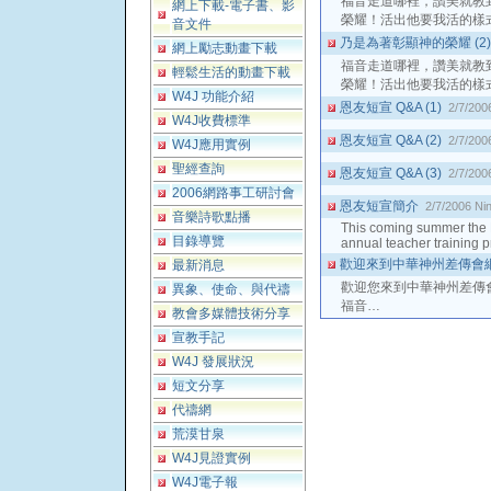
福音走道哪裡，讚美就教
網上下載-電子書、影
榮耀！活出他要我活的樣
音文件
乃是為著彰顯神的榮耀 (2
網上勵志動畫下載
福音走道哪裡，讚美就教
輕鬆生活的動畫下載
榮耀！活出他要我活的樣
W4J 功能介紹
恩友短宣 Q&A (1)
2/7/200
W4J收費標準
恩友短宣 Q&A (2)
2/7/200
W4J應用實例
聖經查詢
恩友短宣 Q&A (3)
2/7/200
2006網路事工研討會
恩友短宣簡介
2/7/2006
Ni
音樂詩歌點播
This coming summer the E
目錄導覽
annual teacher training 
歡迎來到中華神州差傳會
最新消息
歡迎您來到中華神州差傳
異象、使命、與代禱
福音…
教會多媒體技術分享
宣教手記
W4J 發展狀況
短文分享
代禱網
荒漠甘泉
W4J見證實例
W4J電子報