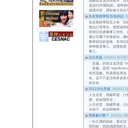
我聽良友電台比較早，但
是從03年開始的。當時
授課內容，課程會分別在
良友聖經學院 院長的話
3
良友聖經學院至少有「四
無法計算學生、授課老師
皆因它的廣播事工特性。這
播公司屬下的發射站，播
教學節目的規格、有考試
神學教育事工。頒獎制度
事工。
活出意義
2/4/2011
李子群 
「意義」的英文直譯是 “me
「意義」是指 “signific
有所貢獻。對基督徒來說
命。這不只是活得多姿多
的生命。
2011活出意義
2/4/2011
詞
人生在世，稍縱即逝，什
開，皆如飛而去；
人生在世，稍縱即逝，日
夫俗子，終必歸無有。
我奉獻什麼？
2/4/2011
周
一位久識的姐妹，最近說
想到妳，我就感謝我的主