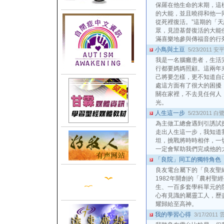
保羅在他生命的末期，這
的大能，並且曉得和他一
從死裡復活。”這期的「
眾，見證基督復活的大能
滿喜樂地參與傳福音的行
小鳥與土豆
5/23/2011
安
我是一名腦癱患者，生活
行都要媽媽照顧。這兩年
己將要怎樣，更不知道自
處這方面有了很大的困擾
關在家裡，不去見任何人
光。
人生這一步
5/23/2011
白
為主做工總會遇到引誘試
走出人生這一步，我知道
坦，挑戰將時時相伴，一
一定會幫助我們完成他的
「良院」同工的獨特角色
良友電台屬下的「良友聖
1982年開創的「農村聖
生、一百多套學科單元的
心有見識的屬靈工人，歷
耀歸給至高神。
我的學習心得
3/17/2011