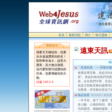
首頁
最新消息
簡介
每日靈修
聖經金句
遠東天訊
我要天天稱頌你，也要
永永遠遠讚美你的名！
耶和華本為大，該受大
標
讚美；其大無法測度。
「道成肉身」──宣教的
這代要對那代頌讚你的
會要從事宣教，就必須仿
作為，也要傳揚你的大
身”。使徒約翰為我們清楚
能。
身，住在我們中間，充充
詩篇 145:2-4
就是主耶穌宣教的服事理念
項要素；而宣教的渠道乃是
祂必負責
9/13/2011
黃燕君
一年半前，接下了處理「
多心酸、心痛的時刻。看
活的困境、婚姻的破裂、