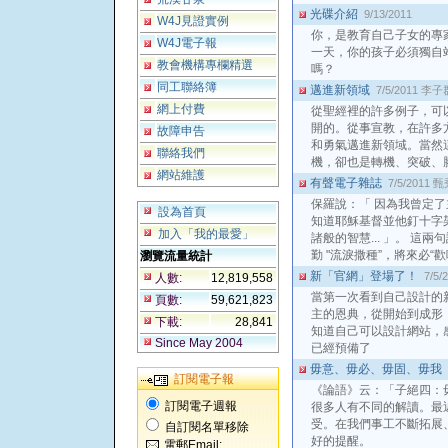
光碟介紹
9/13/2011
W4J見證實例
你，是教育自己子女的專
W4J電子報
一天，你的孩子必須獨自
教會機構專欄精選
嗎？
同工聯絡簿
邁進新領域
7/5/2011
李子
網上付費
從聖經裡的許多例子，可
開的。從事宣教，在許多
故障申告
和勇氣邁進新領域。當然
聯絡我們
機，卻也是轉機、突破、
網站維護
有聲電子雜誌
7/5/2011
甄
保羅說：「 因為我曾定
設為首頁
知道耶穌基督並他釘十字
加入「我的最愛」
諸般的智慧... 」。 這
勤 "流淚撒種”，將來必“
瀏覽流量統計
新「官網」登場了！
7/5/
人數:
12,819,558
當第一次看到自己設計的
頁數:
59,621,823
主的恩典，從開始到成形
下載:
28,841
知道自己可以設計網站，
Since May 2004
已經預備了
毋意、毋必、毋固、毋我
訂閱電子報
《論語》云：「子絕四：
訂閱電子週報
很多人有不同的解讀。最近
受。在我們事工不斷拓展
自訂閱名單移除
好的提醒。
電郵Email: