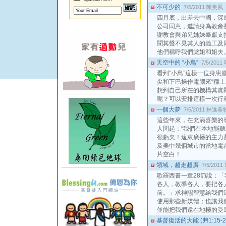
不可少的
7/5/2011
陳美夙
四月底，出差去中國，深
公司同意，邀請身為教會
謝教會與弟兄姊妹奉獻支
聞其聲不見其人的義工及
他們稱呼我們棠姐和姐夫
天空中的 “小鳥”
7/5/2011
看到“小鳥”這樣一位身患
尖和下巴操作電腦來“種土
想到自己所在的機構其實
呢？可以安排這樣一次行
一個大夢
7/5/2011
林進春
這些年來，在充滿喜樂的
人問起：“我們在本地能聽
很虧欠！遠東廣播的主力
及美中幾個城市的當地電
片空白！
領域，越走越廣
7/5/2011
歌羅西書一章28節說：
各人，教導各人，要把各
前。」求神賜智慧給我們
使用那些新媒體；也讓我
並能把我們遠在地極的受
基督復活的大能 (弗1:15-2