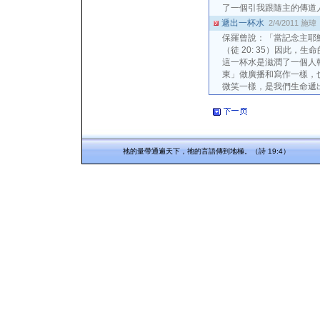
了一個引我跟隨主的傳道
遞出一杯水
2/4/2011
施瑋
保羅曾說：「當記念主耶穌
（徒 20: 35）因此，
這一杯水是滋潤了一個人
東」做廣播和寫作一樣，
微笑一樣，是我們生命遞
祂的量帶通遍天下，祂的言語傳到地極。（詩 19:4）