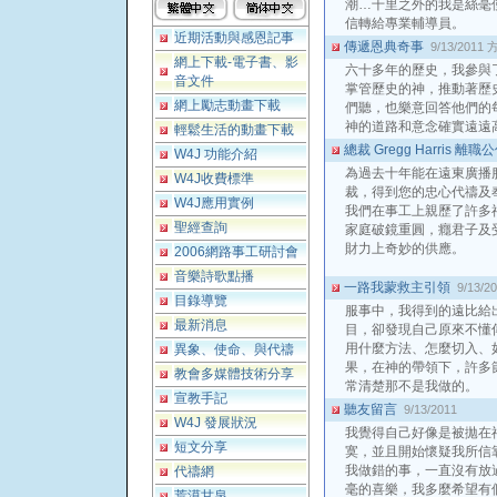
潮…千里之外的我是絲毫
信轉給專業輔導員。
近期活動與感恩記事
傳遞恩典奇事
9/13/2011
網上下載-電子書、影
六十多年的歷史，我參與
音文件
掌管歷史的神，推動著歷
網上勵志動畫下載
們聽，也樂意回答他們的
神的道路和意念確實遠遠
輕鬆生活的動畫下載
總裁 Gregg Harris 離職
W4J 功能介紹
為過去十年能在遠東廣播
W4J收費標準
裁，得到您的忠心代禱及
W4J應用實例
我們在事工上親歷了許多
聖經查詢
家庭破鏡重圓，癮君子及
財力上奇妙的供應。
2006網路事工研討會
音樂詩歌點播
一路我蒙救主引領
9/13/2
目錄導覽
服事中，我得到的遠比給
最新消息
目，卻發現自己原來不懂
用什麼方法、怎麼切入、
異象、使命、與代禱
果，在神的帶領下，許多
教會多媒體技術分享
常清楚那不是我做的。
宣教手記
聽友留言
9/13/2011
W4J 發展狀況
我覺得自己好像是被拋在
短文分享
寞，並且開始懷疑我所信
我做錯的事，一直沒有放
代禱網
毫的喜樂，我多麼希望有
荒漠甘泉