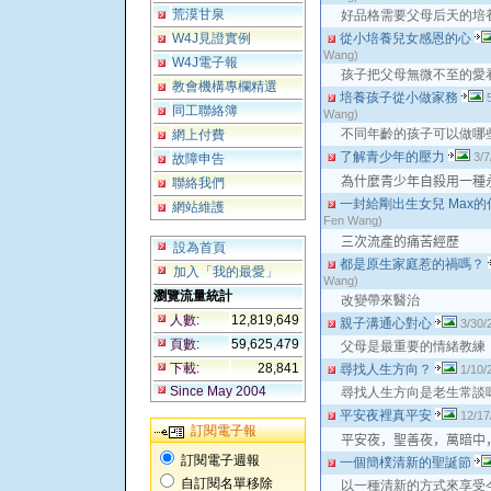
荒漠甘泉
好品格需要父母后天的培
W4J見證實例
從小培養兒女感恩的心
Wang)
W4J電子報
孩子把父母無微不至的愛
教會機構專欄精選
培養孩子從小做家務
同工聯絡簿
Wang)
不同年齡的孩子可以做哪
網上付費
了解青少年的壓力
3/7
故障申告
為什麼青少年自殺用一種
聯絡我們
一封給剛出生女兒 Max的
網站維護
Fen Wang)
三次流產的痛苦經歷
設為首頁
都是原生家庭惹的禍嗎？
加入「我的最愛」
Wang)
瀏覽流量統計
改變帶來醫治
人數:
12,819,649
親子溝通心對心
3/30/
頁數:
59,625,479
父母是最重要的情緒教練
下載:
28,841
尋找人生方向？
1/10/
Since May 2004
尋找人生方向是老生常談
平安夜裡真平安
12/17
訂閱電子報
平安夜，聖善夜，
萬暗中
訂閱電子週報
一個簡樸清新的聖誕節
自訂閱名單移除
以一種清新的方式來享受