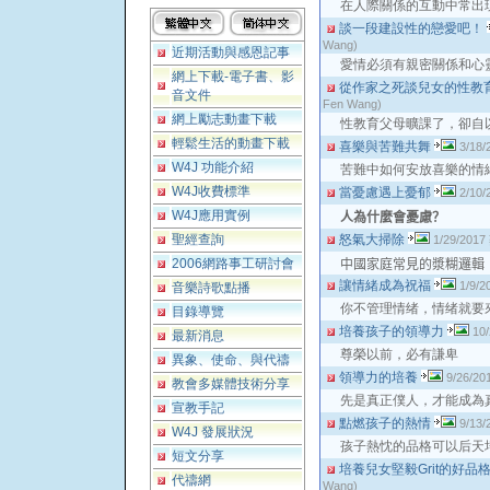
在人際關係的互動中常出
談一段建設性的戀愛吧！
Wang)
近期活動與感恩記事
愛情必須有親密關係和心
網上下載-電子書、影
從作家之死談兒女的性教
音文件
Fen Wang)
網上勵志動畫下載
性教育父母曠課了，卻自
輕鬆生活的動畫下載
喜樂與苦難共舞
3/18/
W4J 功能介紹
苦難中如何安放喜樂的情
W4J收費標準
當憂慮遇上憂郁
2/10/
W4J應用實例
人
為什麼會憂慮？
聖經查詢
怒氣大掃除
1/29/2017
2006網路事工研討會
中國家庭常見的漿糊邏輯
讓情緒成為祝福
1/9/2
音樂詩歌點播
你不管理情绪，情绪就要
目錄導覽
培養孩子的領導力
10/
最新消息
尊榮以前，必有謙卑
異象、使命、與代禱
領導力的培養
9/26/20
教會多媒體技術分享
先是真正僕人，才能成為
宣教手記
點燃孩子的熱情
9/13/
W4J 發展狀況
孩子熱忱的品格可以后天
短文分享
培養兒女堅毅Grit的好品
代禱網
Wang)