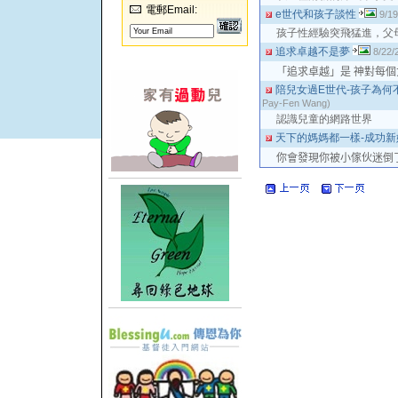
電郵Email:
e世代和孩子談性
9/19
孩子性經驗突飛猛進，父
追求卓越不是夢
8/22/
「追求卓越」是 神對每
陪兒女過E世代-孩子為
Pay-Fen Wang)
認識兒童的網路世界
天下的媽媽都一樣-成功
你會發現你被小傢伙迷倒