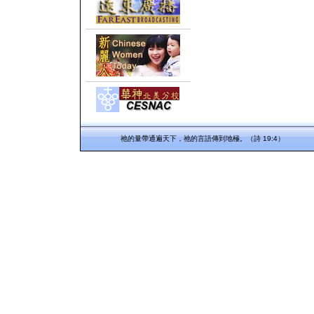
祂的量帶通遍天下，祂的言語傳到地極。（詩 19:4）