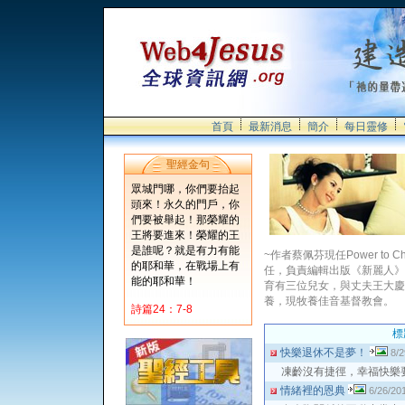
首頁
最新消息
簡介
每日靈修
聖經金句
眾城門哪，你們要抬起
頭來！永久的門戶，你
們要被舉起！那榮耀的
王將要進來！榮耀的王
是誰呢？就是有力有能
~作者蔡佩芬現任Power to 
的耶和華，在戰場上有
任，負責編輯出版《新麗人》
能的耶和華！
育有三位兒女，與丈夫王大慶
養，現牧養佳音基督教會。
詩篇24：7-8
標
快樂退休不是夢！
8/2
凍齡沒有捷徑，幸福快樂
情緒裡的恩典
6/26/20